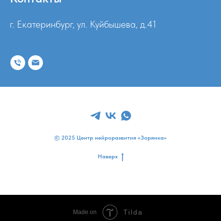
г. Екатеринбург, ул. Куйбышева, д.41
© 2025 Центр нейроразвития «Зорянка»
Наверх
Tilda
Made on